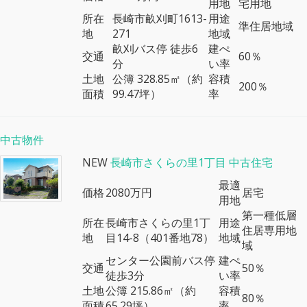
用地
宅用地
所在
長崎市畝刈町1613-
用途
準住居地域
地
271
地域
畝刈バス停 徒歩6
建ぺ
交通
60％
分
い率
土地
公簿 328.85㎡（約
容積
200％
面積
99.47坪）
率
中古物件
NEW
長崎市さくらの里1丁目 中古住宅
最適
価格
2080万円
居宅
用地
第一種低層
所在
長崎市さくらの里1丁
用途
住居専用地
地
目14-8（401番地78）
地域
域
センター公園前バス停
建ぺ
交通
50％
徒歩3分
い率
土地
公簿 215.86㎡（約
容積
80％
面積
65.29坪）
率