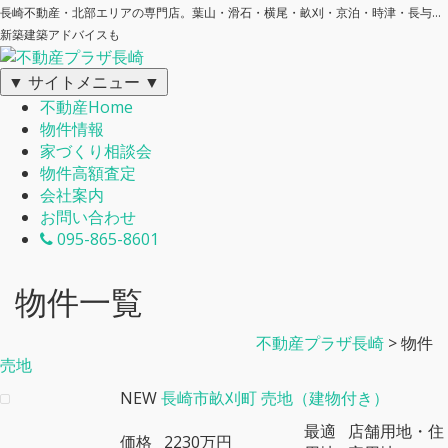
長崎不動産・北部エリアの専門店。葉山・滑石・横尾・畝刈・京泊・時津・長与…
新築建築アドバイスも
▼ サイトメニュー ▼
不動産Home
物件情報
家づくり相談会
物件高額査定
会社案内
お問い合わせ
095-865-8601
物件一覧
不動産プラザ長崎
>
物件
売地
NEW
長崎市畝刈町 売地（建物付き）
最適
店舗用地・住
価格
2230万円